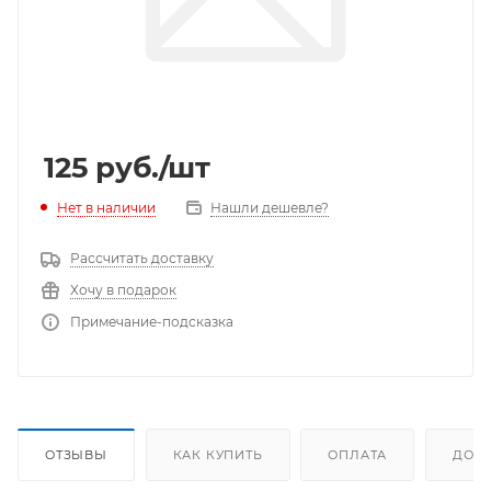
125
руб.
/шт
Нет в наличии
Нашли дешевле?
Рассчитать доставку
Хочу в подарок
Примечание-подсказка
ОТЗЫВЫ
КАК КУПИТЬ
ОПЛАТА
ДОС