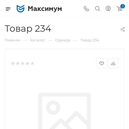
0
Товар 234
—
—
—
Главная
Каталог
Одежда
Товар 234